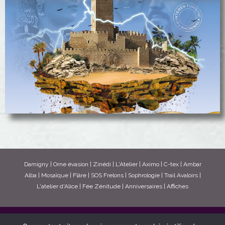
voir les projets
Affiches diverses
Damigny
|
Orne évasion
|
Zinédi
|
L'Atelier
|
Aximo
|
C-tex
|
Ambar
Alba
|
Mosaïque
|
Fläre
|
SOS Frelons
|
Sophrologie
|
Trail Avaloirs
|
L'atelier d'Alice
|
Fée Zénitude
|
Anniversaires
|
Affiches